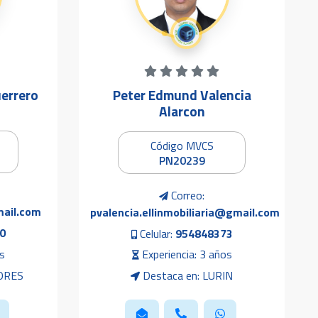
Peter Edmund Valencia
errero
Alarcon
Código MVCS
PN20239
Correo:
mail.com
pvalencia.ellinmobiliaria@gmail.com
0
Celular:
954848373
s
Experiencia: 3 años
LORES
Destaca en: LURIN