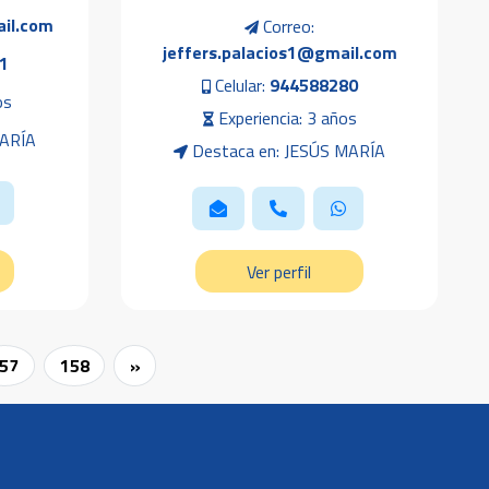
il.com
Correo:
jeffers.palacios1@gmail.com
1
Celular:
944588280
os
Experiencia: 3 años
MARÍA
Destaca en: JESÚS MARÍA
Ver perfil
57
158
»