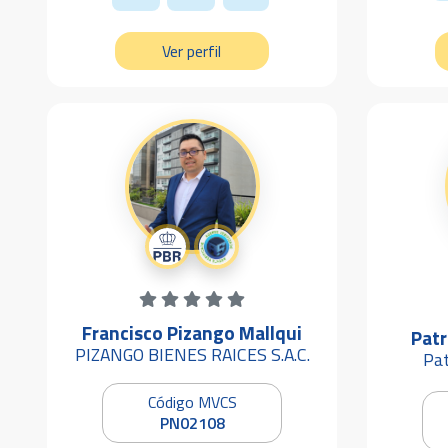
Ver perfil
Francisco Pizango Mallqui
Patr
PIZANGO BIENES RAICES S.A.C.
Pat
Código MVCS
PN02108