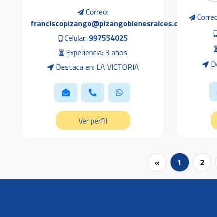
Correo:
Corre
franciscopizango@pizangobienesraices.com
Celular:
997554025
Experiencia: 3 años
De
Destaca en: LA VICTORIA
Ver perfil
«
1
2