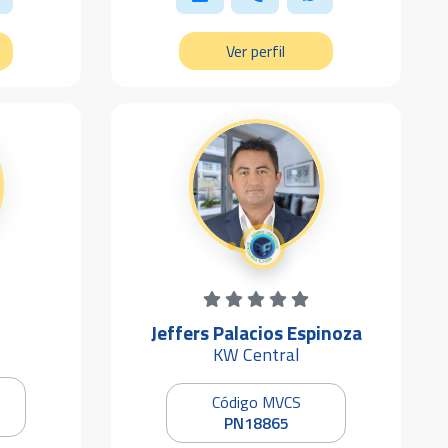
Ver perfil
Jeffers Palacios Espinoza
KW Central
Código MVCS
PN18865