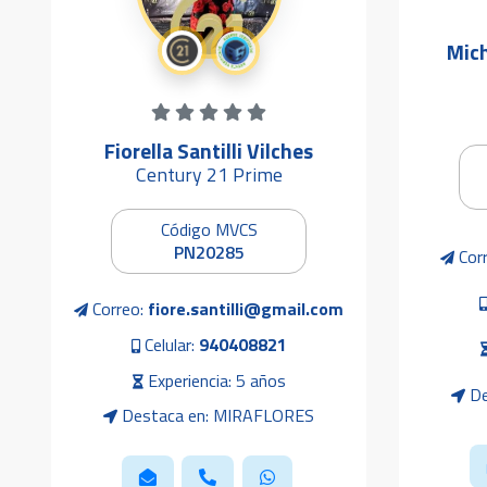
Mich
Fiorella Santilli Vilches
Century 21 Prime
Código MVCS
PN20285
Cor
Correo:
fiore.santilli@gmail.com
Celular:
940408821
Experiencia: 5 años
De
Destaca en: MIRAFLORES