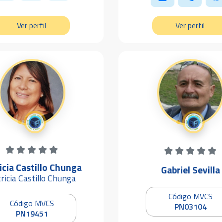
Ver perfil
Ver perfil
icia Castillo Chunga
Gabriel Sevilla
ricia Castillo Chunga
Código MVCS
Código MVCS
PN03104
PN19451