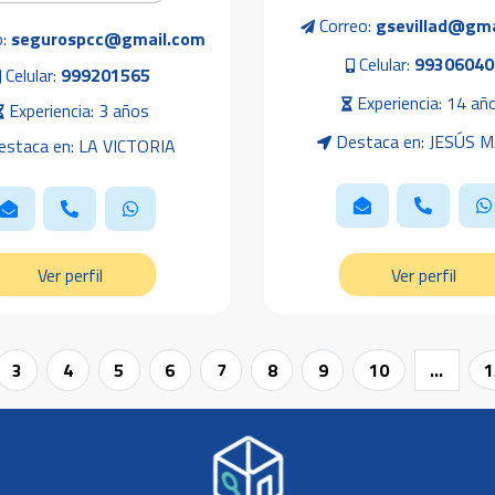
Correo:
gsevillad@gma
o:
segurospcc@gmail.com
Celular:
99306040
Celular:
999201565
Experiencia: 14 añ
Experiencia: 3 años
Destaca en: JESÚS 
staca en: LA VICTORIA
Ver perfil
Ver perfil
3
4
5
6
7
8
9
10
...
1