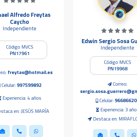
ael Alfredo Freytas
Caycho
Independiente
Edwin Sergio Sosa Gu
Código MVCS
Independiente
PN17961
Código MVCS
PN19968
reo:
freytas@hotmail.es
Correo:
Celular:
997599892
sergio.sosa.guerrero@g
Experiencia: 4 años
Celular:
96686620
Experiencia: 3 año
staca en: JESÚS MARÍA
Destaca en: MIRAF