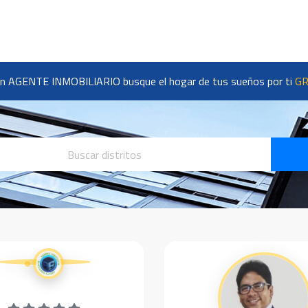
n AGENTE INMOBILIARIO busque el hogar de tus sueños por ti
GR