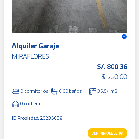
Alquiler Garaje
MIRAFLORES
S/. 800.36
$ 220.00
0 dormitorios
0.00 baños
36.54 m2
0 cochera
ID Propiedad: 20235658
VER INMUEBLE