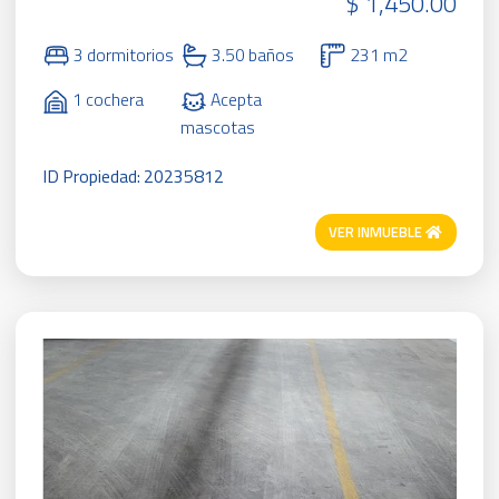
$ 1,450.00
3 dormitorios
3.50 baños
231 m2
1 cochera
Acepta
mascotas
ID Propiedad: 20235812
VER INMUEBLE