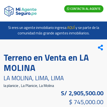
CONTACTA AL AGENTE
Si eres un agente inmobiliario ingresa
AQUÍ
y se parte de la
comunidad más grande agentes inmobiliarios.
Terreno en Venta en LA
MOLINA
LA MOLINA, LIMA, LIMA
la planicie , La Planicie, La Molina
S/ 2,905,500.00
$ 745,000.00