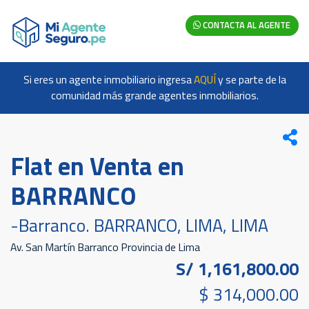
CONTACTA AL AGENTE
Si eres un agente inmobiliario ingresa
AQUÍ
y se parte de la
comunidad más grande agentes inmobiliarios.
Flat en Venta en
BARRANCO
-Barranco. BARRANCO, LIMA, LIMA
Av. San Martín Barranco Provincia de Lima
S/ 1,161,800.00
$ 314,000.00