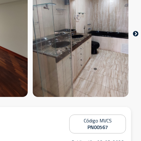
Código MVCS
PN00567