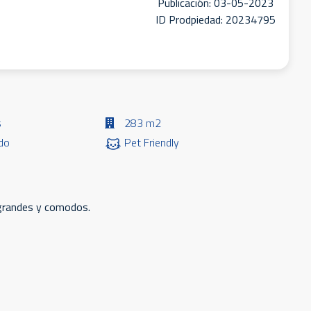
Publicación: 03-05-2023
ID Prodpiedad: 20234795
s
283 m2
do
Pet Friendly
 grandes y comodos.