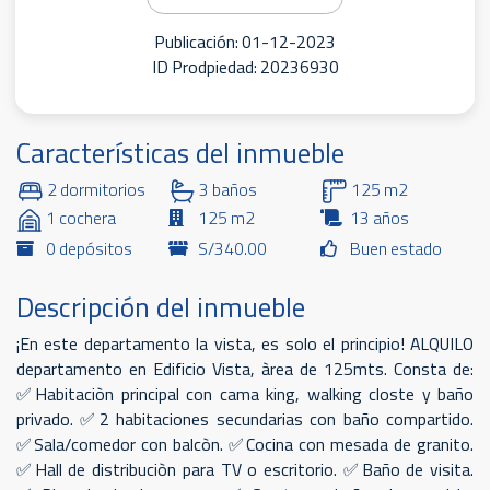
Publicación: 01-12-2023
ID Prodpiedad: 20236930
Características del inmueble
2 dormitorios
3 baños
125 m2
1 cochera
125 m2
13 años
0 depósitos
S/340.00
Buen estado
Descripción del inmueble
¡En este departamento la vista, es solo el principio! ALQUILO
departamento en Edificio Vista, àrea de 125mts. Consta de:
✅Habitaciòn principal con cama king, walking closte y baño
privado. ✅2 habitaciones secundarias con baño compartido.
✅Sala/comedor con balcòn. ✅Cocina con mesada de granito.
✅Hall de distribuciòn para TV o escritorio. ✅Baño de visita.