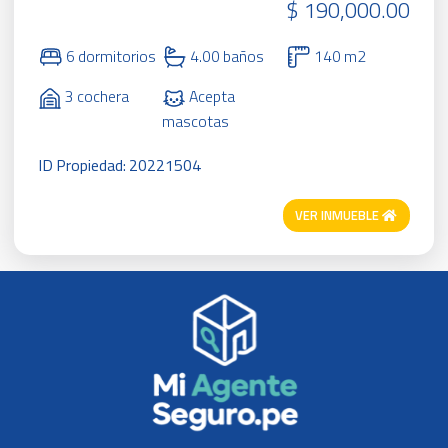
$ 190,000.00
6 dormitorios
4.00 baños
140 m2
3 cochera
Acepta
mascotas
ID Propiedad: 20221504
VER INMUEBLE