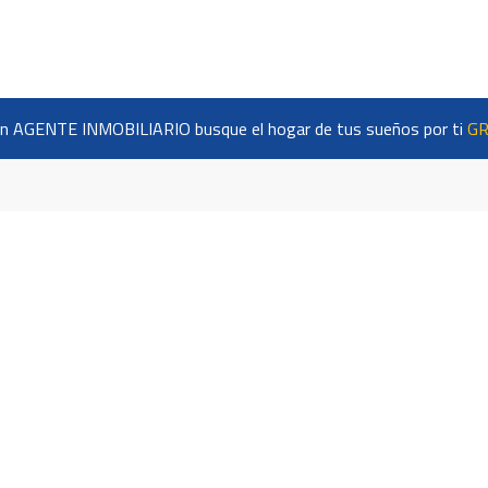
n AGENTE INMOBILIARIO busque el hogar de tus sueños por ti
GR