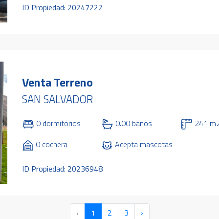
ID Propiedad: 20247222
Venta Terreno
SAN SALVADOR
0 dormitorios
0.00 baños
241 m
0 cochera
Acepta mascotas
ID Propiedad: 20236948
‹
1
2
3
›