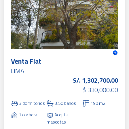
Venta Flat
LIMA
S/. 1,302,700.00
$ 330,000.00
3 dormitorios
3.50 baños
190 m2
1 cochera
Acepta
mascotas