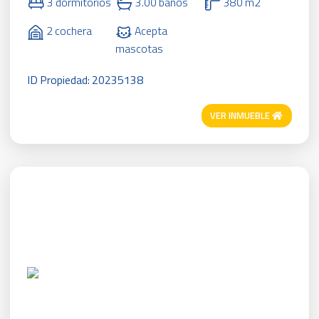
3 dormitorios
3.00 baños
380 m2
2 cochera
Acepta
mascotas
ID Propiedad: 20235138
VER INMUEBLE