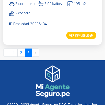
3 dormitorios
3.00 baños
195 m2
2 cochera
ID Propiedad: 20235134
VER INMUEBLE
‹
1
2
3
›
©2020 - 2022 Agente Seguro.pe S.A.C. Todos los derechos