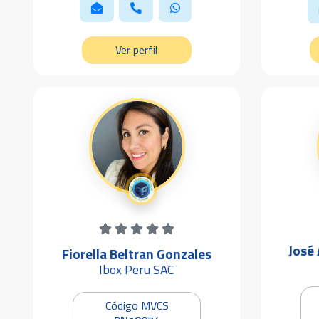
Ver perfil
José
Fiorella Beltran Gonzales
Ibox Peru SAC
Código MVCS