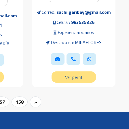
Correo:
sachi.garibay@gmail.com
mail.com
Celular:
983535326
1
Experiencia: 4 años
s
Destaca en: MIRAFLORES
MARÍA
Ver perfil
57
158
»