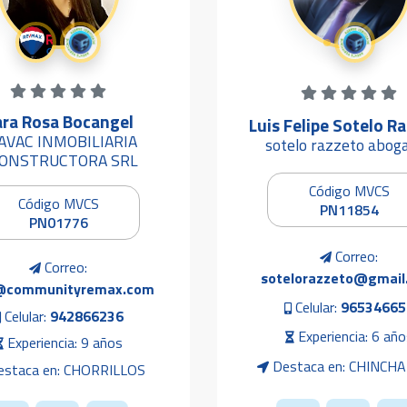
ra Rosa Bocangel
Luis Felipe Sotelo R
AVAC INMOBILIARIA
sotelo razzeto abog
ONSTRUCTORA SRL
Código MVCS
Código MVCS
PN11854
PN01776
Correo:
Correo:
sotelorazzeto@gmail
@communityremax.com
Celular:
96534665
Celular:
942866236
Experiencia: 6 año
Experiencia: 9 años
Destaca en: CHINCHA
staca en: CHORRILLOS