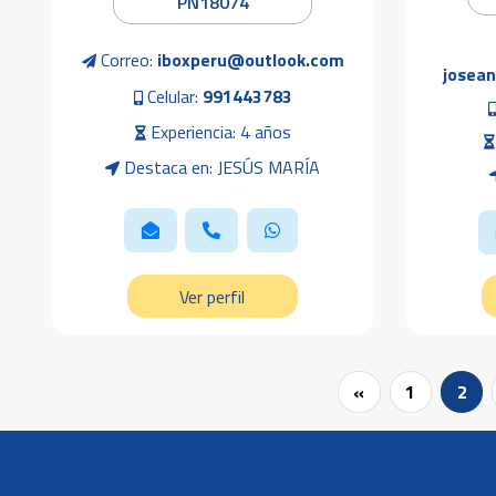
PN18074
Correo:
iboxperu@outlook.com
josea
Celular:
991443783
Experiencia: 4 años
Destaca en: JESÚS MARÍA
Ver perfil
«
1
2