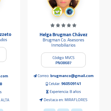
azzeto
Helga Brugman Chávez
ados
Brugman Co. Asesores
Inmobiliarios
Código MVCS
PN08687
Correo:
brugmanco@gmail.com
.com
Celular:
960509141
8
Experiencia: 8 años
s
Destaca en: MIRAFLORES
 ALTA