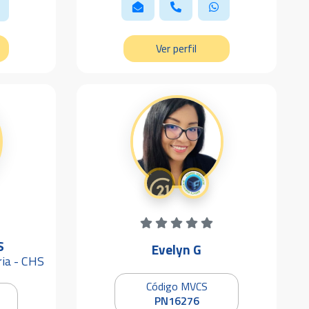
Ver perfil
S
Evelyn G
ria - CHS
Código MVCS
PN16276