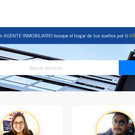
n AGENTE INMOBILIARIO busque el hogar de tus sueños por ti
GR