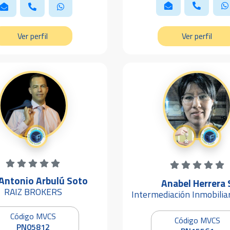
Ver perfil
Ver perfil
 Antonio Arbulú Soto
Anabel Herrera 
RAIZ BROKERS
Intermediación Inmobilia
Código MVCS
Código MVCS
PN05812