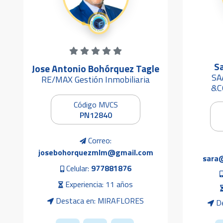
Sa
Jose Antonio Bohórquez Tagle
SA
RE/MAX Gestión Inmobiliaria
&C
Código MVCS
PN12840
Correo:
josebohorquezmlm@gmail.com
sara
Celular:
977881876
Experiencia: 11 años
Destaca en: MIRAFLORES
De