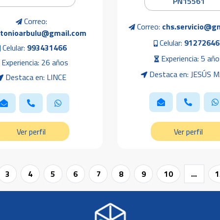
PN15561
Correo:
Correo:
chs.servicio@g
ntonioarbulu@gmail.com
Celular:
91272646
Celular:
993431466
Experiencia: 5 año
Experiencia: 26 años
Destaca en: JESÚS 
Destaca en: LINCE
Ver perfil
Ver perfil
3
4
5
6
7
8
9
10
...
1