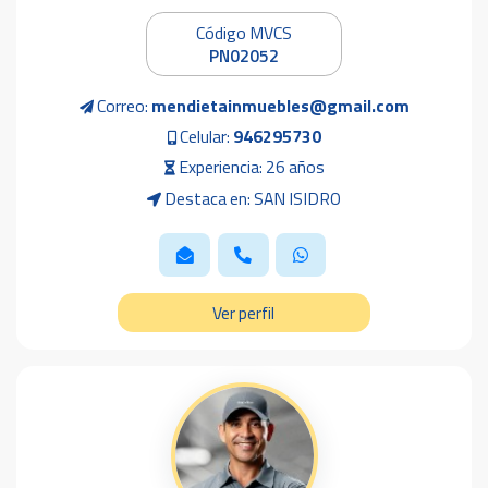
Código MVCS
PN02052
Correo:
mendietainmuebles@gmail.com
Celular:
946295730
Experiencia: 26 años
Destaca en: SAN ISIDRO
Ver perfil