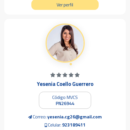
Ver perfil
Yesenia Coello Guerrero
Código MVCS
PN26944
Correo:
yesenia.cg26@gmail.com
Celular:
923189411