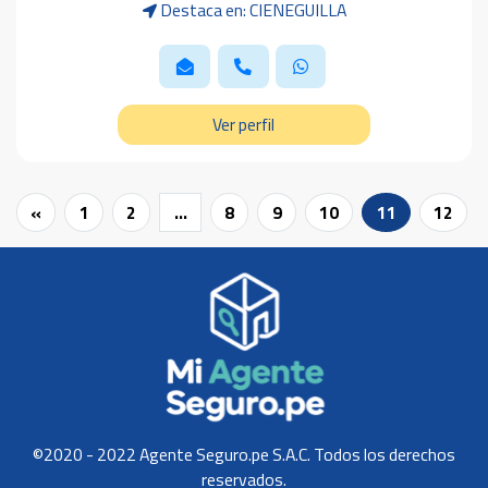
Destaca en: CIENEGUILLA
Ver perfil
«
1
2
...
8
9
10
11
12
©2020 - 2022 Agente Seguro.pe S.A.C. Todos los derechos
reservados.