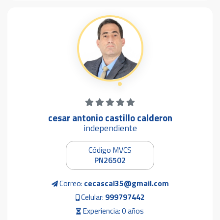
cesar antonio castillo calderon
independiente
Código MVCS
PN26502
Correo:
cecascal35@gmail.com
Celular:
999797442
Experiencia: 0 años