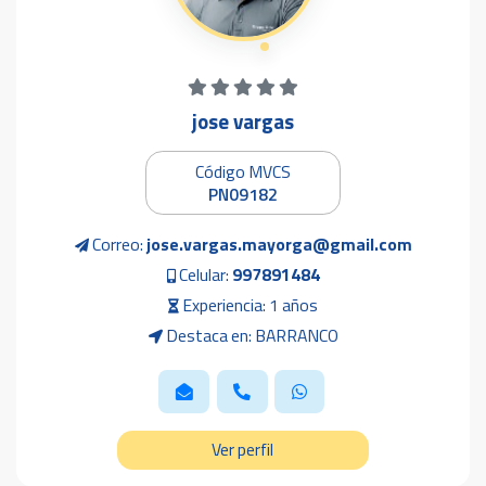
jose vargas
Código MVCS
PN09182
Correo:
jose.vargas.mayorga@gmail.com
Celular:
997891484
Experiencia: 1 años
Destaca en: BARRANCO
Ver perfil