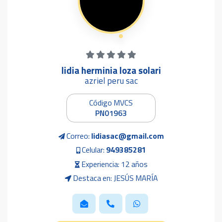
lidia herminia loza solari
azriel peru sac
Código MVCS
PN01963
Correo:
lidiasac@gmail.com
Celular:
949385281
Experiencia: 12 años
Destaca en: JESÚS MARÍA