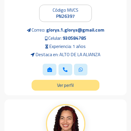
Código MVCS
PN26397
Correo:
glorys.1.glorys@gmail.com
Celular:
930584785
Experiencia: 1 años
Destaca en: ALTO DE LA ALIANZA
Ver perfil