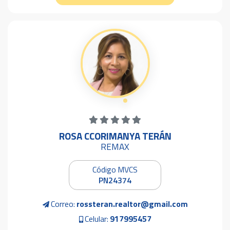
ROSA CCORIMANYA TERÁN
REMAX
Código MVCS
PN24374
Correo:
rossteran.realtor@gmail.com
Celular:
917995457