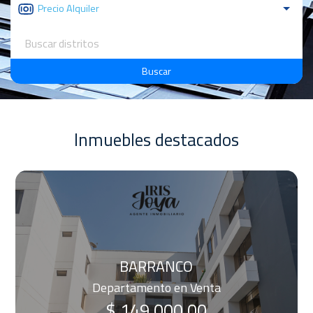
Buscar
Inmuebles destacados
O
MIRAFLORES
Departamento en Alquiler
$ 1,900.00